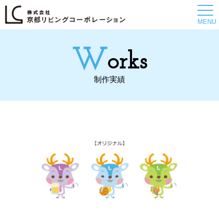
togg
navi
MENU
w
orks
制作実績